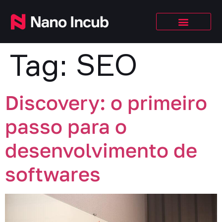
Tag:
SEO
Discovery: o primeiro
passo para o
desenvolvimento de
softwares