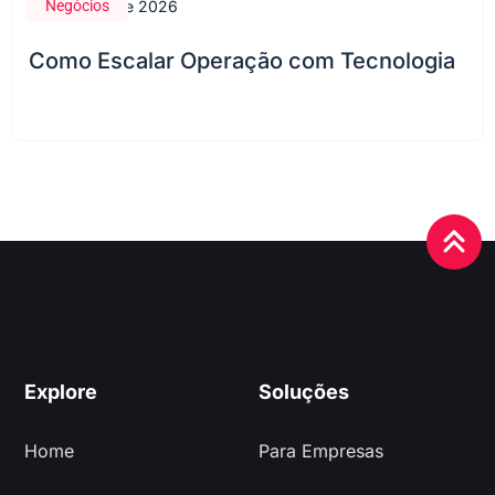
Negócios
28 de maio de 2026
Como Escalar Operação com Tecnologia
Explore
Soluções
Home
Para Empresas