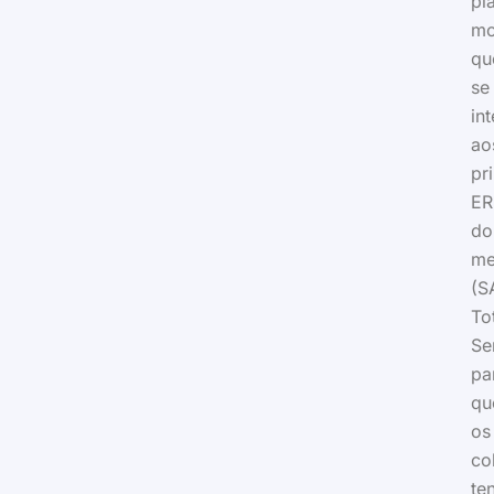
pl
mo
qu
se
in
ao
pr
ER
do
me
(S
To
Se
pa
qu
os
co
te