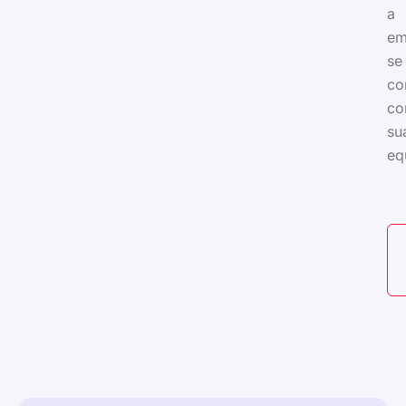
a
em
se
co
c
su
eq