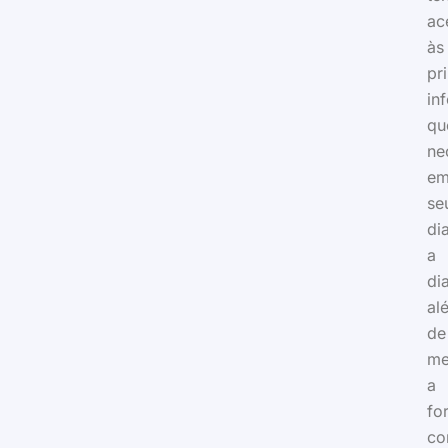
ac
às
pr
in
qu
ne
e
se
di
a
di
al
de
me
a
fo
c