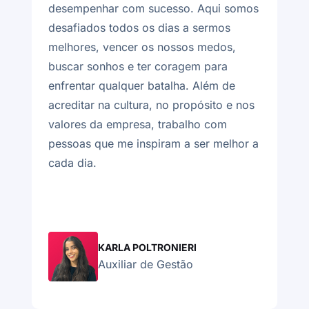
desempenhar com sucesso. Aqui somos
c
desafiados todos os dias a sermos
f
s.
melhores, vencer os nossos medos,
t
buscar sonhos e ter coragem para
e
enfrentar qualquer batalha. Além de
b
acreditar na cultura, no propósito e nos
m
valores da empresa, trabalho com
m
pessoas que me inspiram a ser melhor a
q
cada dia.
v
p
KARLA POLTRONIERI
Auxiliar de Gestão