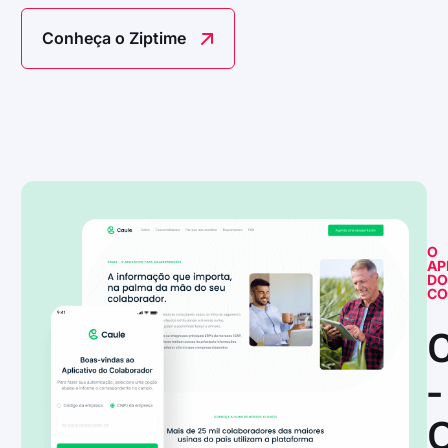
Conheça o Ziptime
O
AP
D
CO
-