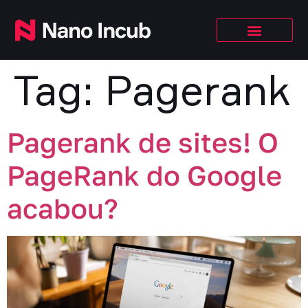
Tag:
Pagerank
Pagerank de sites! O
PageRank do Google
acabou?