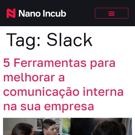
Tag:
Slack
5 Ferramentas para
melhorar a
comunicação interna
na sua empresa