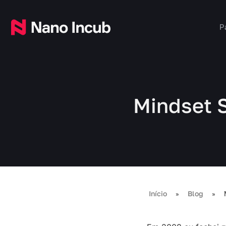
P
Mindset S
Início
Blog
»
»