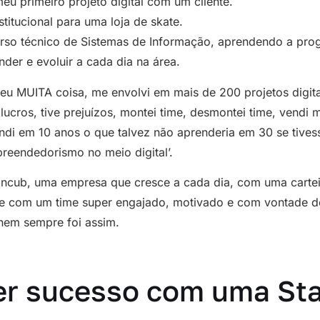
u primeiro projeto digital com um cliente.
stitucional para uma loja de skate.
rso técnico de Sistemas de Informação, aprendendo a pr
der e evoluir a cada dia na área.
eu MUITA coisa, me envolvi em mais de 200 projetos digita
lucros, tive prejuízos, montei time, desmontei time, vendi m
ndi em 10 anos o que talvez não aprenderia em 30 se tives
reendedorismo no meio digital’.
ncub, uma empresa que cresce a cada dia, com uma carteir
e com um time super engajado, motivado e com vontade de
em sempre foi assim.
 ter sucesso com uma St