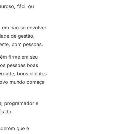
uroso, fácil ou
, em não se envolver
dade de gestão,
mente, com pessoas.
tém firme em seu
cos pessoas boas
rdade, bons clientes
m novo mundo começa
, programador e
és do
nderem que é