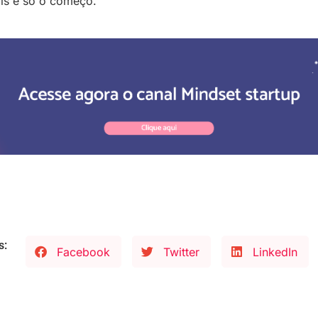
is é só o começo.
s:
Facebook
Twitter
LinkedIn