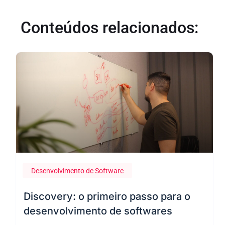
Conteúdos relacionados:
Desenvolvimento de Software
22 de fevereiro de 2024
Discovery: o primeiro passo para o
desenvolvimento de softwares