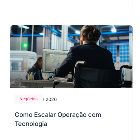
Negócios
28 de maio de 2026
Como Escalar Operação com
Tecnologia