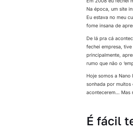
Em 2008 eu fechei me
Na época, um site in
Eu estava no meu cu
fome insana de apren
De lá pra cá acontec
fechei empresa, tive 
principalmente, apre
rumo que não o ‘emp
Hoje somos a Nano I
sonhada por muitos 
acontecerem… Mas n
É fácil