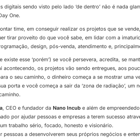
 digitais sendo visto pelo lado ‘de dentro’ não é nada glam
 Day One.
ntar time, em conseguir realizar os projetos que se vende
r tirar proveito do que você sabe, em lidar com a imaturi
programação, design, pós-venda, atendimento e, principal
 existe esse ‘porém’) se você persevera, acredita, se man
vai acontecendo, os projetos vão sendo entregues, aos pou
para o seu caminho, o dinheiro começa a se mostrar uma ve
ua porta e você começa a sair da ‘zona de radiação’, u
 caminho.
a
, CEO e fundador da
Nano Incub
e além de empreendedor
onado por ajudar pessoas e empresas a terem sucesso atrav
m trabalho sério, focado, honesto e visionário.
 pessoas a desenvolverem seus próprios negócios e ente