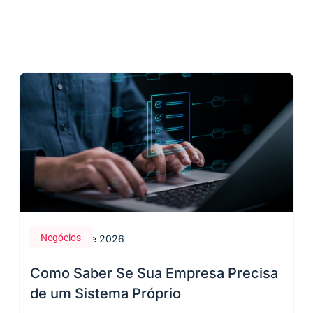
Negócios
28 de maio de 2026
Como Saber Se Sua Empresa Precisa
de um Sistema Próprio