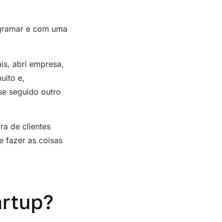
ogramar e com uma
is, abri empresa,
uito e,
se seguido outro
a de clientes
 fazer as coisas
artup?