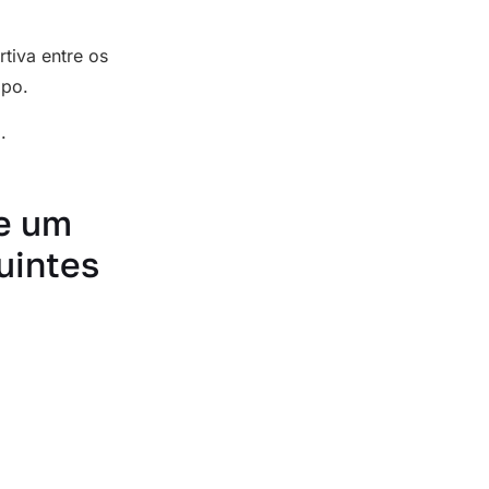
tiva entre os
mpo.
.
e um
uintes