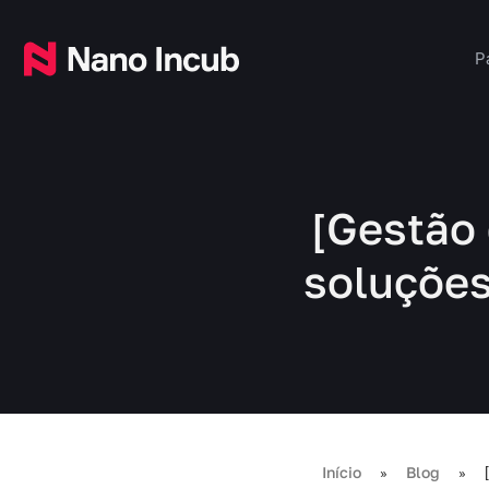
P
[Gestão 
soluções
Início
Blog
»
»