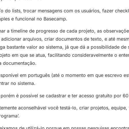
To do lists, trocar mensagens com os usuários, fazer checkli
mples e funcional no Basecamp.
ar a timeline de progresso de cada projeto, as observaçõ
dicionar arquivos, criar documentos de texto, e até mesmo
ega bastante valor ao sistema, já que dá a possibilidade de 
ojeto em que se atua, facilitando consideravelmente o ent
ua documentação.
ponível em português (até o momento em que escrevo est
ntrar no sistema.
orém é possível se cadastrar e ter acesso gratuito por 60
emente aconselhável você testá-lo, criar projetos, equipe, t
programa’.
eixamos de utilizá-lo porque em nossas pesquisas encont