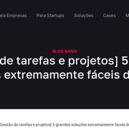
ara Empresas
Para Startups
Soluções
Cases
M
BLOG NANO
de tarefas e projetos] 
 extremamente fáceis de
[Gestão de tarefas e projetos] 5 grandes soluções extremamente fáceis de