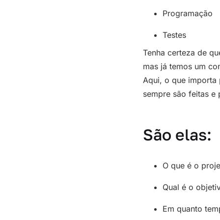
Programação
Testes
Tenha certeza de qu
mas já temos um co
Aqui, o que importa
sempre são feitas e 
São elas:
O que é o proje
Qual é o objeti
Em quanto temp