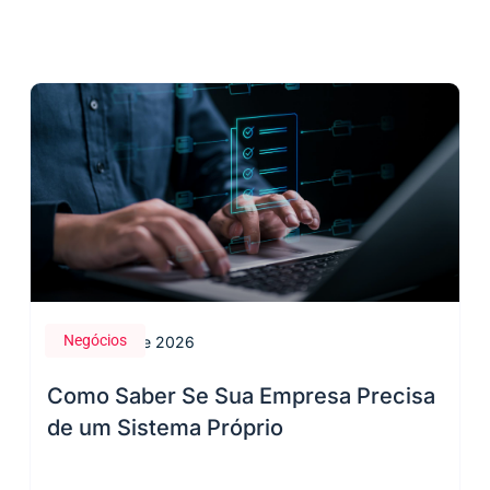
Negócios
28 de maio de 2026
Como Saber Se Sua Empresa Precisa
de um Sistema Próprio