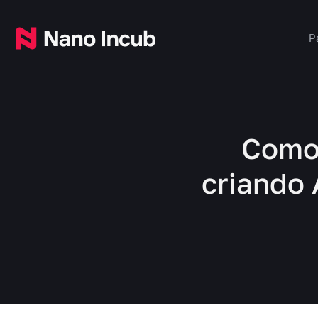
P
Como 
criando 