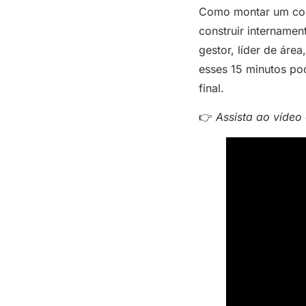
Como montar um comi
construir intername
gestor, líder de áre
esses 15 minutos p
final.
👉
Assista ao vídeo