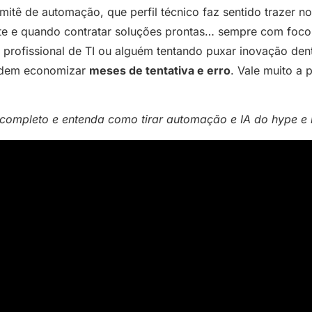
tê de automação, que perfil técnico faz sentido trazer no
nte e quando contratar soluções prontas… sempre com foco
a, profissional de TI ou alguém tentando puxar inovação de
odem economizar
meses de tentativa e erro
. Vale muito a p
 completo e entenda como tirar automação e IA do hype e l