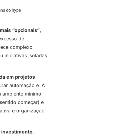
éns do hype
o mais “opcionais”
,
 excesso de
arece complexo
 iniciativas isoladas
da em projetos
urar automação e IA
m ambiente mínimo
 sentido começar) e
ativa e organização
 investimento
.