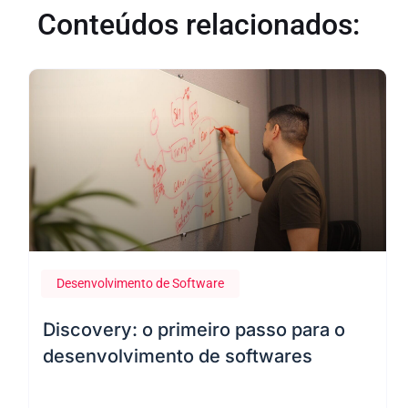
Conteúdos relacionados:
Desenvolvimento de Software
22 de fevereiro de 2024
Discovery: o primeiro passo para o
desenvolvimento de softwares