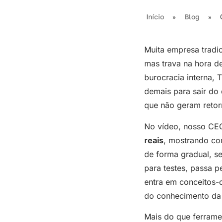
Início
Blog
»
»
Muita empresa tradi
mas trava na hora de
burocracia interna,
demais para sair do 
que não geram retorn
No vídeo, nosso CEO
reais
, mostrando co
de forma gradual, s
para testes, passa p
entra em conceitos-
do conhecimento da 
Mais do que ferrame