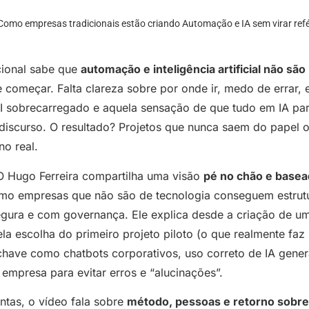
Como empresas tradicionais estão criando Automação e IA sem virar ref
cional sabe que
automação e inteligência artificial não sã
 começar. Falta clareza sobre por onde ir, medo de errar,
 TI sobrecarregado e aquela sensação de que tudo em IA p
discurso. O resultado? Projetos que nunca saem do papel ou
o real.
 Hugo Ferreira compartilha uma visão
pé no chão e basea
mo empresas que não são de tecnologia conseguem estrut
egura e com governança. Ele explica desde a criação de u
ela escolha do primeiro projeto piloto (o que realmente faz
chave como chatbots corporativos, uso correto de IA gener
empresa para evitar erros e “alucinações”.
ntas, o vídeo fala sobre
método, pessoas e retorno sobre