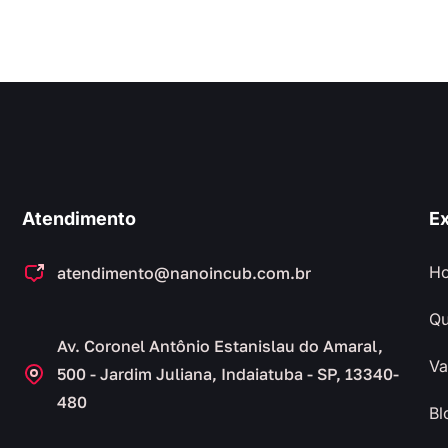
Atendimento
Ex
H
atendimento@nanoincub.com.br
Q
Av. Coronel Antônio Estanislau do Amaral,
Va
500 - Jardim Juliana, Indaiatuba - SP, 13340-
480
Bl