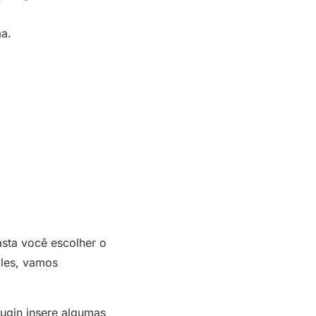
ma.
asta você escolher o
ples, vamos
lugin insere algumas