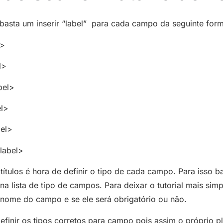
s, basta um inserir “label” para cada campo da seguinte for
l>
l>
bel>
el>
el>
label>
 títulos é hora de definir o tipo de cada campo. Para isso b
a lista de tipo de campos. Para deixar o tutorial mais sim
 nome do campo e se ele será obrigatório ou não.
efinir os tipos corretos para campo pois assim o próprio p