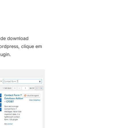
k de download
ordpress, clique em
lugin.