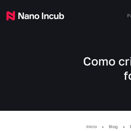
P
Como cri
f
Início
Blog
»
»