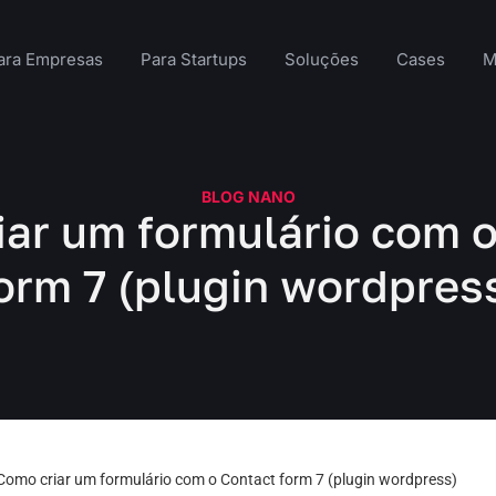
ara Empresas
Para Startups
Soluções
Cases
M
BLOG NANO
ar um formulário com 
orm 7 (plugin wordpres
Como criar um formulário com o Contact form 7 (plugin wordpress)