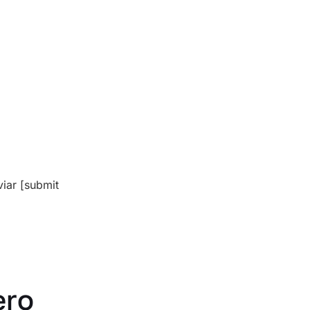
iar [submit
ero