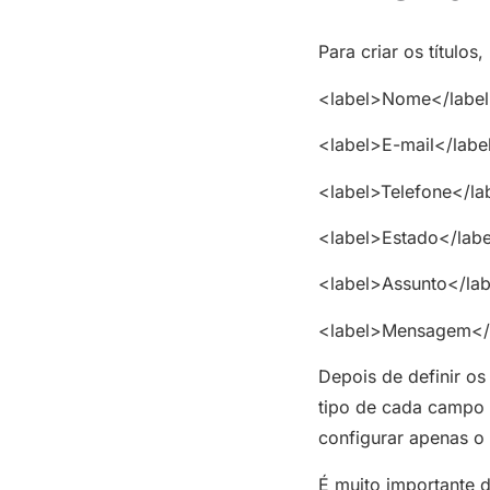
Para criar os título
<label>Nome</labe
<label>E-mail</labe
<label>Telefone</la
<label>Estado</lab
<label>Assunto</lab
<label>Mensagem</
Depois de definir os
tipo de cada campo n
configurar apenas o
É muito importante d